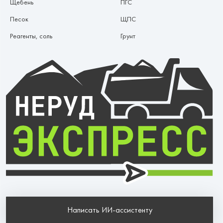
Щебень
ПГС
Песок
ЩПС
Реагенты, соль
Грунт
Написать ИИ-ассистенту