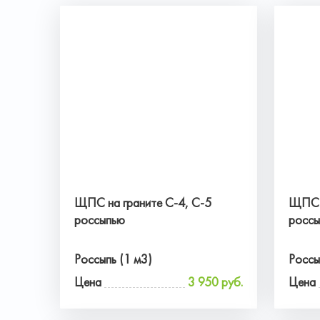
ЩПС на граните С-4, С-5
ЩПС н
россыпью
росс
Россыпь (1 м3)
Россы
Цена
3 950 руб.
Цена