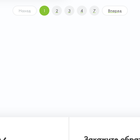
Назад
1
2
3
4
7
Вперед
Закажите обра