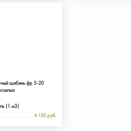
тный щебень фр 5-20
ссыпью
пь (1 м3)
4 150 руб.