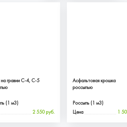
а гравии С-4, С-5
Асфальтовая крошка
ыпью
россыпью
пь (1 м3)
Россыпь (1 м3)
2 550 руб.
Цена
1 50